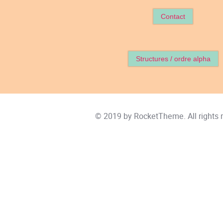
Contact
Structures / ordre alpha
© 2019 by
RocketTheme
. All rights