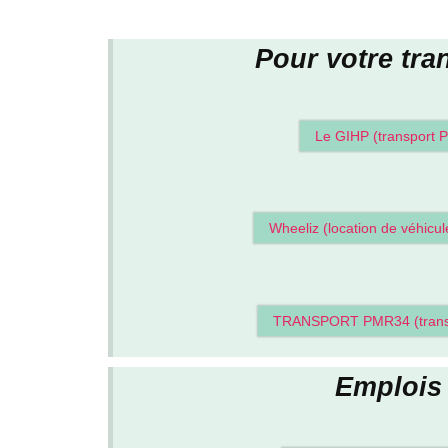
Pour votre tra
Le GIHP (transport 
Wheeliz (location de véhicu
TRANSPORT PMR34 (trans
Emplois 