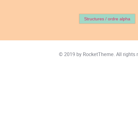
Structures / ordre alpha
© 2019 by
RocketTheme
. All rights