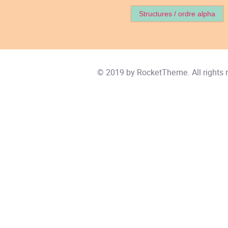
Structures / ordre alpha
© 2019 by
RocketTheme
. All rights