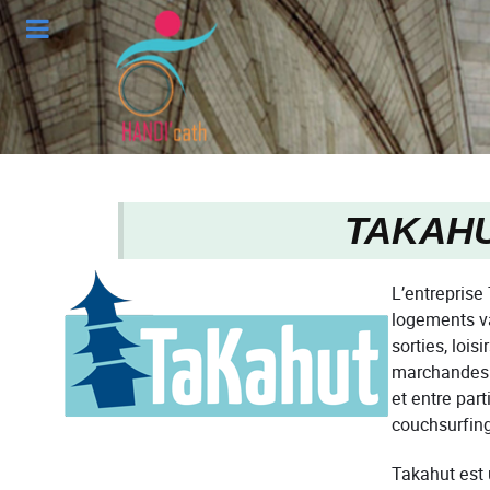
TAKAH
L’entrepris
logements va
sorties, loisi
marchandes (
et entre part
couchsurfing
Takahut es