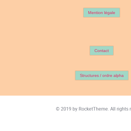
Mention légale
Contact
Structures / ordre alpha
© 2019 by
RocketTheme
. All rights