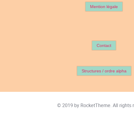
Mention légale
Contact
Structures / ordre alpha
© 2019 by
RocketTheme
. All rights