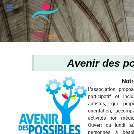
Avenir des p
Notr
L'association propos
participatif et inc
autistes, qui prop
orientation, acco
activités non médic
Ouvert du lundi a
personnes à besoin